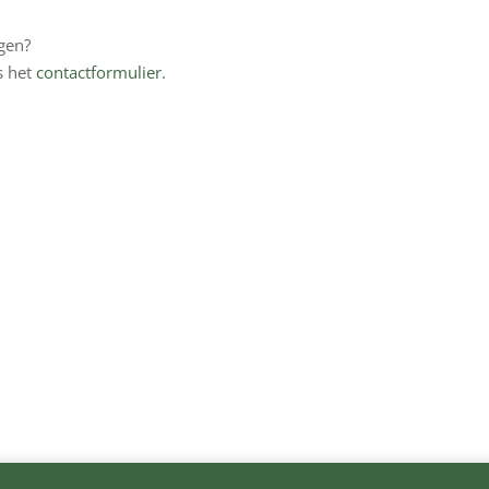
ggen?
s het
contactformulier
.