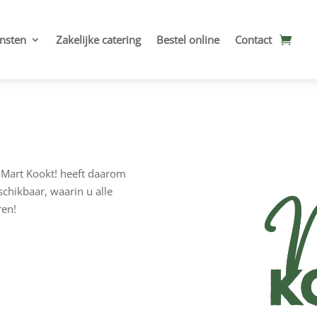
nsten
Zakelijke catering
Bestel online
Contact
. Mart Kookt! heeft daarom
chikbaar, waarin u alle
ren!