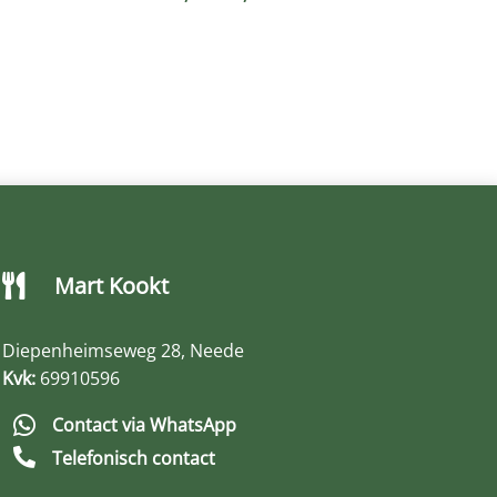
5
€6,95
tot
5
€9,45
Mart Kookt

Diepenheimseweg 28, Neede
Kvk:
69910596

Contact via WhatsApp

Telefonisch contact