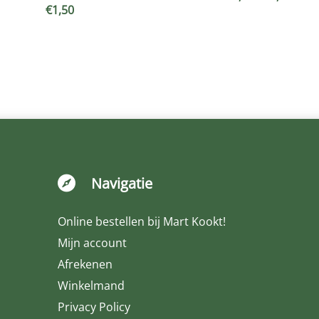
€
1,50
€6,9
tot
€9,4
Navigatie

Online bestellen bij Mart Kookt!
Mijn account
Afrekenen
Winkelmand
Privacy Policy