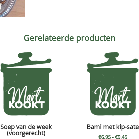
Gerelateerde producten
Soep van de week
Bami met kip-sate
(voorgerecht)
Prijs
€
6,95
-
€
9,45