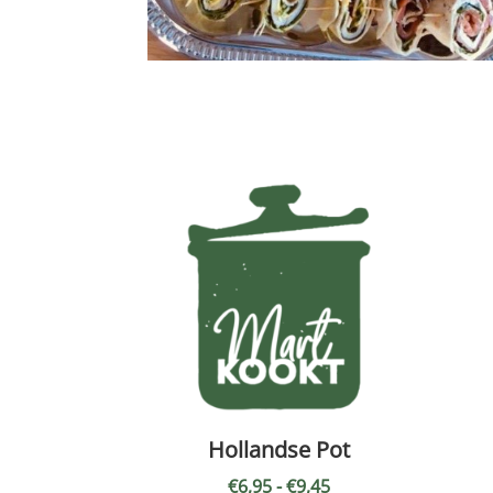
Hollandse Pot
Prijsklasse:
€
6,95
-
€
9,45