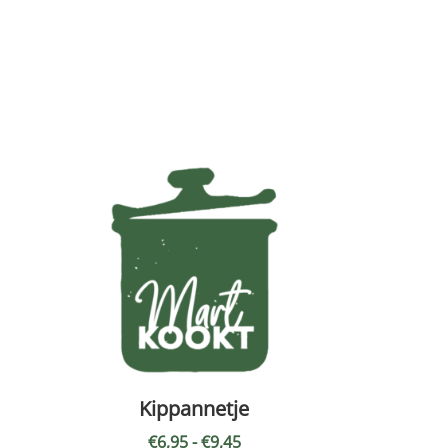
Kippannetje
klasse:
Prijsklasse:
€
6,95
-
€
9,45