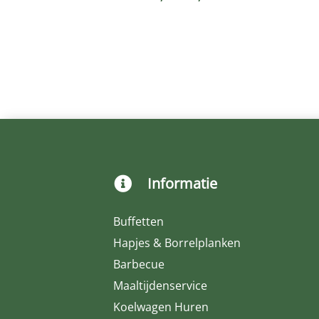
€6,95
tot
€9,45
Informatie

Buffetten
Hapjes & Borrelplanken
Barbecue
Maaltijdenservice
Koelwagen Huren